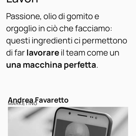
Passione, olio di gomito e
orgoglio in ciò che facciamo:
questi ingredienti ci permettono
di far
lavorare
il team come un
una macchina perfetta
.
Andrea Favaretto
MARKETING