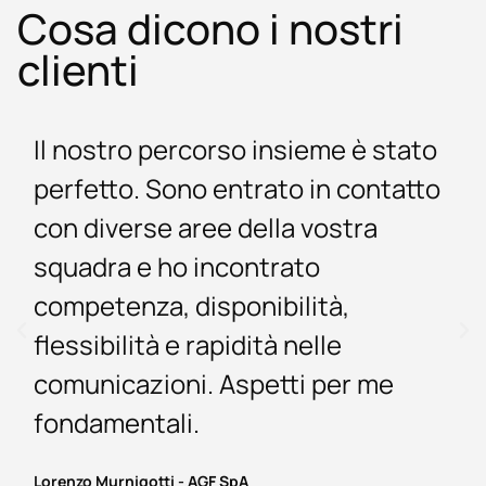
Cosa dicono i nostri
clienti
stato
È stato un piacere lavorare con
ntatto
vostro team. Ho trovato
competenza tecnica anche ne
trattare gli aspetti più complic
risposte veloci e, cosa non
scontata, volontà e capacità d
me
risolvere problemi in tempi rap
Insomma, tutto perfetto.
Antonella Gorza - Birreria Pedavena