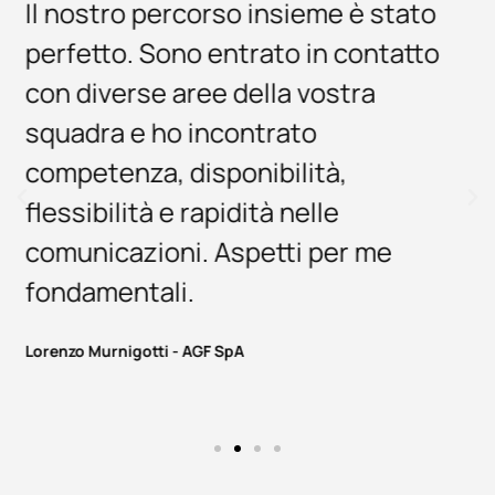
È stato un piacere lavorare con il
vostro team. Ho trovato
competenza tecnica anche nel
trattare gli aspetti più complicati,
risposte veloci e, cosa non
scontata, volontà e capacità di
risolvere problemi in tempi rapidi.
Insomma, tutto perfetto.
Antonella Gorza - Birreria Pedavena