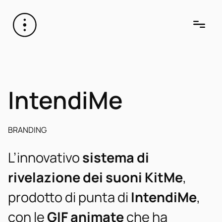
IntendiMe
BRANDING
L’innovativo
sistema di
rivelazione dei suoni KitMe
,
prodotto di punta di
IntendiMe
,
con le
GIF animate
che ha