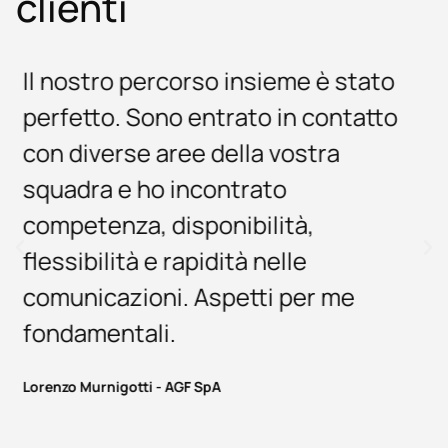
clienti
È stato un piacere lavorare con il
vostro team. Ho trovato
competenza tecnica anche nel
trattare gli aspetti più complicati,
risposte veloci e, cosa non
scontata, volontà e capacità di
risolvere problemi in tempi rapidi.
Insomma, tutto perfetto.
Antonella Gorza - Birreria Pedavena