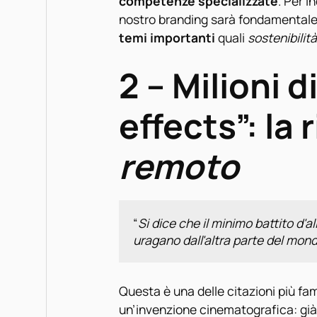
competenze specializzate
. Per i
nostro branding sarà fondamentale
temi importanti
quali
sostenibilità
2 – Milioni d
effects”: la
remoto
“
Si dice che il minimo battito d'al
uragano dall'altra parte del mond
Questa è una delle citazioni più fa
un’invenzione cinematografica: gi