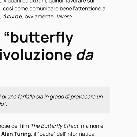
ndividuarli ed attrarli, quindi, lavorare sul
, così come comunicare bene l’attenzione a
,
futuro
e, ovviamente,
lavoro
.
i “butterfly
 rivoluzione
da
i di una farfalla sia in grado di provocare un 
o.
”.
mose del film
The Butterfly Effect
, ma non è
à
Alan Turing
, il “padre” dell’informatica,