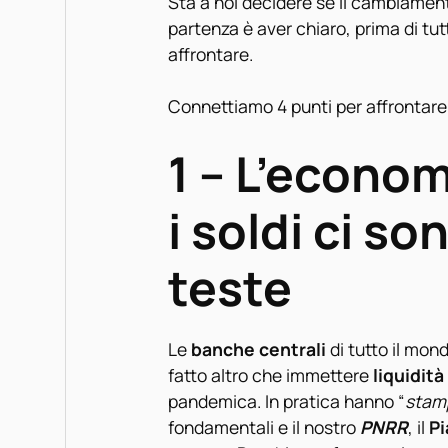
Sta a noi decidere se il cambiamen
partenza è aver chiaro, prima di tu
affrontare.
Connettiamo 4 punti per affrontare a
1 – L’econo
i soldi ci s
teste
Le
banche centrali
di tutto il mon
fatto altro che immettere
liquidità
pandemica. In pratica hanno “
stam
fondamentali e il nostro
PNRR
, il
Pi