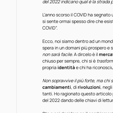
del 2022 indicano qual é la strada 
L’anno scorso il COVID ha segnato
si sente ormai spesso dire che es
COVID”.
Ecco, noi siamo dentro ad un mondo 
spera in un domani più prospero e 
non sarà facile
. A dircelo è il
merca
chiuso per sempre, chi si è
trasfor
propria
identità
e chi ha riconosciu
Non sopravvive il più forte, ma chi
cambiamenti
, di
rivoluzioni
, negl
tanti. Ho ragionato questo articolo 
del 2022 dando delle chiavi di lettu