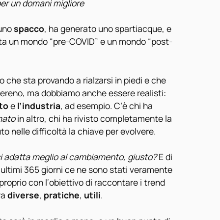
per un domani migliore
 uno
spacco
, ha generato uno spartiacque, e
ista un mondo “pre-COVID” e un mondo “post-
che sta provando a rialzarsi in piedi e che
sereno, ma dobbiamo anche essere realisti:
to
e
l’industria
, ad esempio. C’è chi ha
mato
in altro, chi ha rivisto completamente la
to nelle difficoltà la chiave per evolvere.
 si adatta meglio al cambiamento, giusto?
E di
i ultimi 365 giorni ce ne sono stati veramente
proprio con l‘obiettivo di raccontare i trend
ra
diverse
,
pratiche
,
utili
.