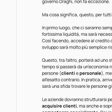
governo Draghi, non fa eccezione.
Ma cosa significa, questo, per tutti
In primo luogo, che ci saranno semp
fortissima liquidità, ma sarà
necess
Così facendo, accedere al credito o
sviluppo sarà molto più semplice ri
Questo, tra l’altro, porterà ad uno 
tempo si passerà da un’economia ne
persone (
clienti
e
personale
), me
all’esatto contrario. In pratica, arr
sarà una sfida trovare le persone g
Le aziende dovranno strutturarsi p
acquisire clienti
, ma anche e sopra