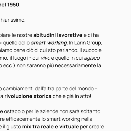
nel 1950
.
Chiarissimo.
iare le nostre
abitudini lavorative
e ci ha
 quello dello
smart working
. In Larin Group,
piamo bene ciò di cui sto parlando. Il succo è
o, il luogo in cui
vivo
e quello in cui
agisco
o ecc.) non saranno più necessariamente la
 cambiamenti dall’altra parte del mondo –
una
rivoluzione storica
che è già in atto!
e ostacolo per le aziende non sarà soltanto
are efficacemente lo smart working nella
 il giusto
mix tra reale e virtuale
per creare