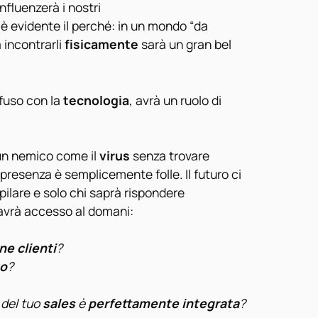
nfluenzerà i nostri
 è evidente il perché: in un mondo “da
 incontrarli
fisicamente
sarà un gran bel
 fuso con la
tecnologia
, avrà un ruolo di
un nemico come il
virus
senza trovare
n presenza è semplicemente folle. Il futuro ci
ilare e solo chi saprà rispondere
vrà accesso al domani:
e clienti
?
to
?
 del tuo
sales
è
perfettamente integrata
?