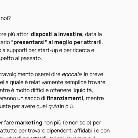
 noi?
re più attori
disposti a investire
, data la
ario
“presentarsi” al meglio per attrarli
.
 a supporti per start-up e per ricerca e
spetto al passato.
stravolgimento oserei dire
epocale
. In breve
lla quale è relativamente semplice trovare
ntre è molto difficile ottenere liquidità,
iveranno un sacco di
finanziamenti
, mentre
iuste per avere quel
quid
in più.
er fare
marketing
non più (e non solo) per
ttutto per trovare dipendenti affidabili e con