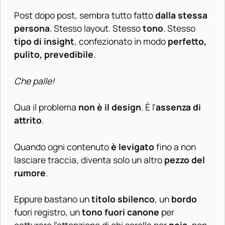
Post dopo post, sembra tutto fatto
dalla stessa
persona
. Stesso layout. Stesso
tono
. Stesso
tipo di insight
, confezionato in modo
perfetto,
pulito, prevedibile
.
Che palle!
Qua il problema
non è il design
. È l’
assenza di
attrito
.
Quando ogni contenuto
è levigato
fino a non
lasciare traccia, diventa solo un altro
pezzo del
rumore
.
Eppure bastano un
titolo sbilenco
, un
bordo
fuori registro, un
tono fuori canone
per
catturare l’attenzione di chi scrolla per
noia
, non