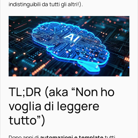
indistinguibili da tutti gli altri!).
TL;DR (aka “Non ho
voglia di leggere
tutto”)
Dopo anni di
automazioni e template
tutti