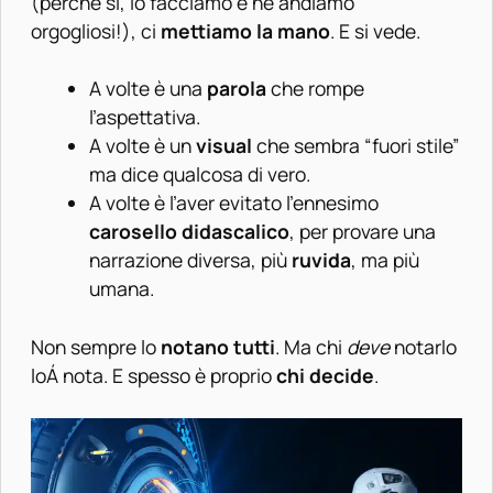
(perché sì, lo facciamo e ne andiamo
orgogliosi!), ci
mettiamo la mano
. E si vede.
A volte è una
parola
che rompe
l’aspettativa.
A volte è un
visual
che sembra “fuori stile”
ma dice qualcosa di vero.
A volte è l’aver evitato l’ennesimo
carosello didascalico
, per provare una
narrazione diversa, più
ruvida
, ma più
umana.
Non sempre lo
notano tutti
. Ma chi
deve
notarlo
loÁ nota. E spesso è proprio
chi decide
.