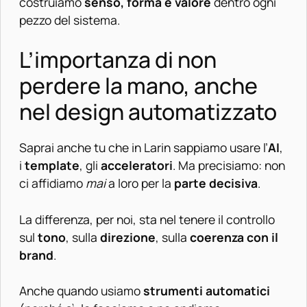
costruiamo
senso, forma e valore
dentro ogni
pezzo del sistema.
L’importanza di non
perdere la mano, anche
nel design automatizzato
Saprai anche tu che in Larin sappiamo usare l’
AI
,
i
template
, gli
acceleratori
. Ma precisiamo: non
ci affidiamo
mai
a loro per la
parte decisiva
.
La differenza, per noi, sta nel tenere il controllo
sul
tono
, sulla
direzione
, sulla
coerenza con il
brand
.
Anche quando usiamo
strumenti automatici