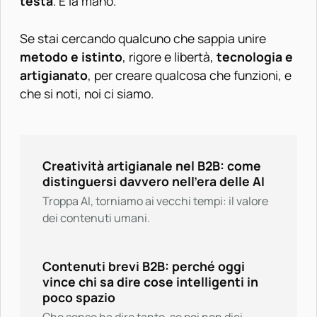
testa
. E la mano.
Se stai cercando qualcuno che sappia unire
metodo e istinto
, rigore e libertà,
tecnologia e
artigianato
, per creare qualcosa che funzioni, e
che si noti,
noi ci siamo
.
Creatività artigianale nel B2B: come
distinguersi davvero nell’era delle AI
Troppa AI, torniamo ai vecchi tempi: il valore
dei contenuti umani.
Contenuti brevi B2B: perché oggi
vince chi sa dire cose intelligenti in
poco spazio
Che senso ha dire tanto, se poi non dici