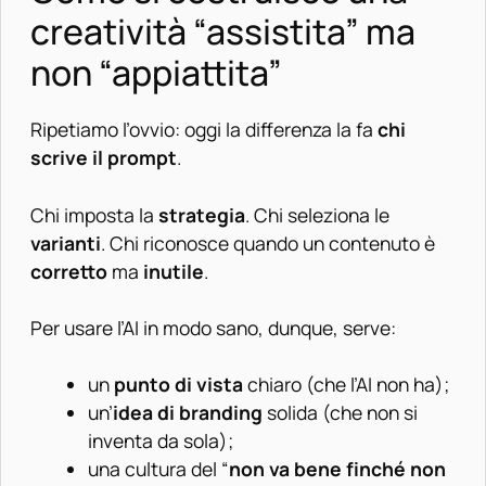
creatività “assistita” ma
non “appiattita”
Ripetiamo l’ovvio: oggi la differenza la fa
chi
scrive il prompt
.
Chi imposta la
strategia
. Chi seleziona le
varianti
. Chi riconosce quando un contenuto è
corretto
ma
inutile
.
Per usare l’AI in modo sano, dunque, serve:
un
punto di vista
chiaro (che l’AI non ha);
un’
idea di branding
solida (che non si
inventa da sola);
una cultura del “
non va bene finché non