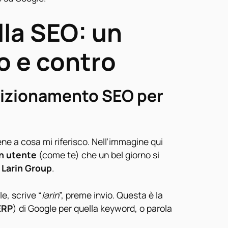
lla SEO: un
o e contro
sizionamento SEO per
ne a cosa mi riferisco. Nell’immagine qui
un utente
(come te) che un bel giorno si
i Larin Group
.
le, scrive “
larin
”, preme invio. Questa è la
ERP
) di Google per quella keyword, o parola