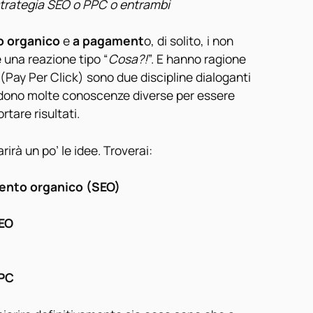
strategia SEO o PPC o entrambi
 organico
e
a pagament
o, di solito, i non
 una reazione tipo “
Cosa?!
”. E hanno ragione
(Pay Per Click) sono due discipline dialoganti
edono molte conoscenze diverse per essere
tare risultati.
arirà un po’ le idee. Troverai:
ento organico (SEO)
SEO
PPC