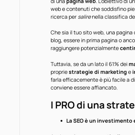
di una
pagina web
. L’obiettivo di u
web e contenuti che soddisfino pien
ricerca per
salire
nella classifica de
Che sia il tuo sito web, una pagina d
blog, essere in prima pagina o ancor d
raggiungere potenzialmente
centin
Tuttavia, se da un lato il 61% dei
ma
proprie
strategie di marketing
e
i
farla efficacemente è più facile a di
conviene essere affiancato.
I PRO di una strat
La SEO è un investimento