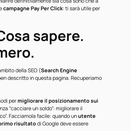
iarire definitivamente sia cosa sono che a
e
campagne Pay Per Click
: ti sarà utile per
Cosa sapere.
mero.
ambito della SEO (
Search Engine
 ben descritto
in questa pagina
. Recuperiamo
modi per
migliorare il posizionamento sui
za “cacciare un soldo”: migliorare il
co”. Facciamola facile: quando un
utente
primo risultato
di Google deve essere