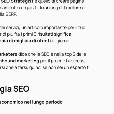
n
SEO Strategist
è quello di creare pagine
amente i requisiti di ranking del motore di
lla SERP.
ei servizi, un articolo importante per il tuo
i più fra i primi 3 risultati significa
aia di migliaia di utenti
al giorno.
rketers
dice che la SEO è nella top 3 delle
nbound marketing
per il proprio business,
rsi che a farsi, quindi se non sei un esperto ti
egia SEO
 economico nel lungo periodo