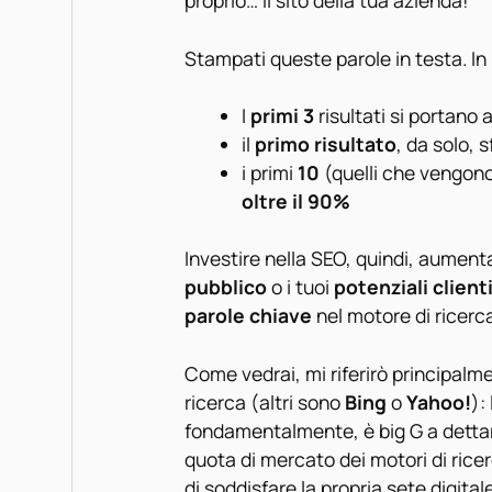
proprio… il sito della tua azienda!
Stampati queste parole in testa. In 
I
primi 3
risultati si portano 
il
primo risultato
, da solo, s
i primi
10
(quelli che vengon
oltre il 90%
Investire nella SEO, quindi, aumenta 
pubblico
o i tuoi
potenziali client
parole chiave
nel motore di ricerc
Come vedrai, mi riferirò principalm
ricerca (altri sono
Bing
o
Yahoo!
):
fondamentalmente, è big G a dettare
quota di mercato dei motori di ricer
di soddisfare la propria sete digita