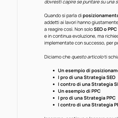
dovresti capire se puntare su una 
Quando si parla di
posizionamento
addetti ai lavori hanno giustamente
a reagire così. Non solo
SEO o PPC
e in continua evoluzione, ma richi
implementate con successo, per por
Diciamo che
questo
articolo
ti schi
Un esempio di posizionam
I pro di una Strategia SEO
I contro di una Strategia 
Un esempio di PPC
I pro di una Strategia PPC
I contro di una Strategia 