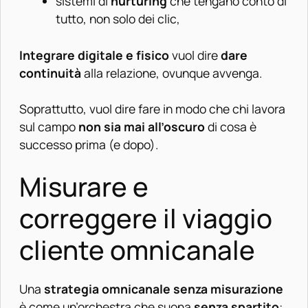
sistemi di
nurturing
che tengano conto di
tutto, non solo dei clic,
Integrare digitale e fisico
vuol dire
dare
continuità
alla relazione, ovunque avvenga.
Soprattutto, vuol dire fare in modo che chi lavora
sul campo
non sia mai all’oscuro
di cosa è
successo prima (e dopo).
Misurare e
correggere il viaggio
cliente omnicanale
Una
strategia omnicanale senza misurazione
è come un’orchestra che suona
senza spartito
: