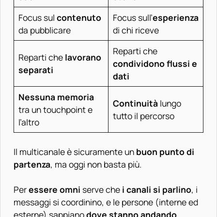
Focus sul
contenuto
Focus sull’
esperienza
da pubblicare
di chi riceve
Reparti che
Reparti che
lavorano
condividono flussi e
separati
dati
Nessuna memoria
Continuità
lungo
tra un touchpoint e
tutto il percorso
l’altro
Il multicanale è sicuramente un
buon punto di
partenza
, ma oggi non basta più.
Per
essere omni
serve che
i canali si parlino
, i
messaggi si coordinino, e le persone (interne ed
esterne) sappiano
dove stanno andando
.