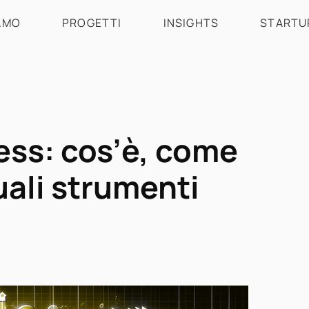
AMO
PROGETTI
INSIGHTS
STARTU
ess: cos’è, come
uali strumenti